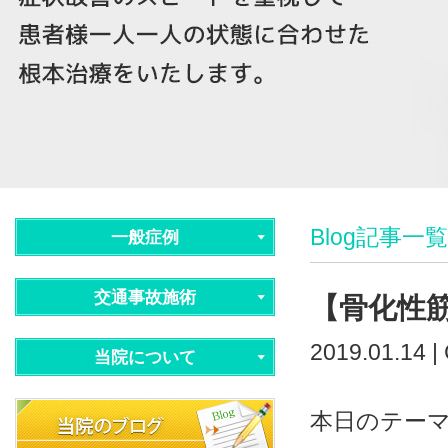
Blog記事一覧
一般症例
交通事故施術
【骨化性
2019.01.14 |
当院について
本日のテー