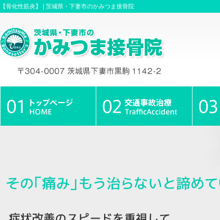
【骨化性筋炎】 |
茨城県・下妻市のかみつま接骨院