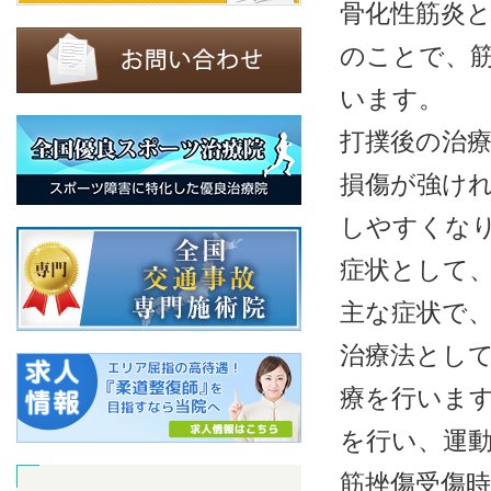
骨化性筋炎
のことで、
います。
打撲後の治
損傷が強け
しやすくな
症状として
主な症状で
治療法とし
療を行いま
を行い、運
筋挫傷受傷