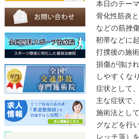
本日のテー
骨化性筋炎
などの筋挫
靭帯などに
打撲後の施
損傷が強け
しやすくな
症状として
主な症状で
施術法とし
グなどを行
レッチ等）