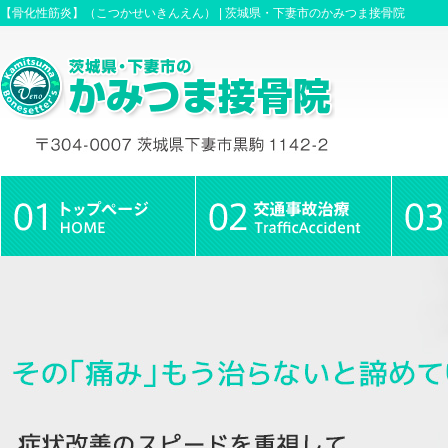
【骨化性筋炎】（こつかせいきんえん） |
茨城県・下妻市のかみつま接骨院