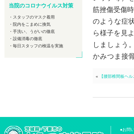
当院のコロナウイルス対策
筋挫傷受傷
・スタッフのマスク着用
のような症
・院内をこまめに換気
・手洗い、うがいの徹底
ら様子を見
・設備消毒の徹底
しましょう
・毎日スタッフの検温を実施
かみつま接骨
«
【腰部椎間板ヘル
●お問