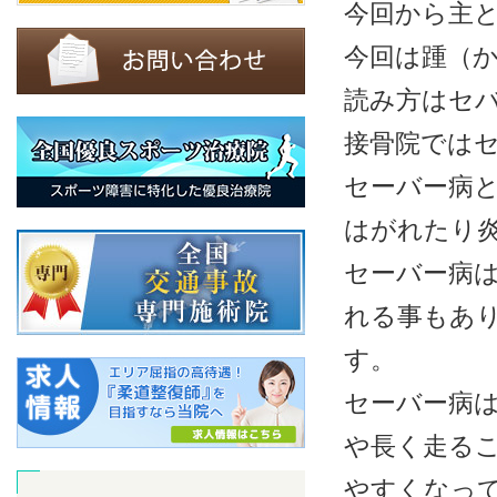
今回から主と
今回は踵（か
読み方はセ
接骨院では
セーバー病
はがれたり
セーバー病は
れる事もあ
す。
セーバー病
や長く走る
やすくなっ