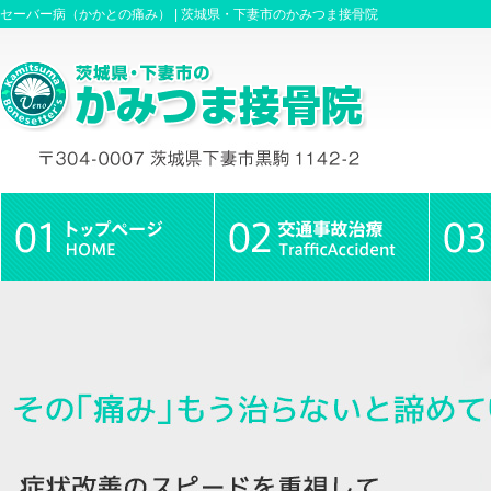
セーバー病（かかとの痛み） |
茨城県・下妻市のかみつま接骨院