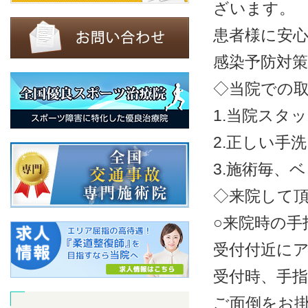
ざいます。
患者様に安
感染予防対
◇当院での
1.当院スタ
2.正しい手
3.施術毎、
◇来院して
○来院時の手
受付付近に
受付時、手
ご面倒をお