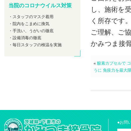
当院のコロナウイルス対策
し、施術を
・スタッフのマスク着用
く所存です
・院内をこまめに換気
・手洗い、うがいの徹底
ご理解、ご
・設備消毒の徹底
かみつま接
・毎日スタッフの検温を実施
«
酸素カプセルで 
うに 免疫力を最大
●お問