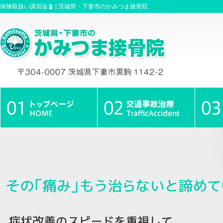
保険取扱い講習会🪴 |
茨城県・下妻市のかみつま接骨院