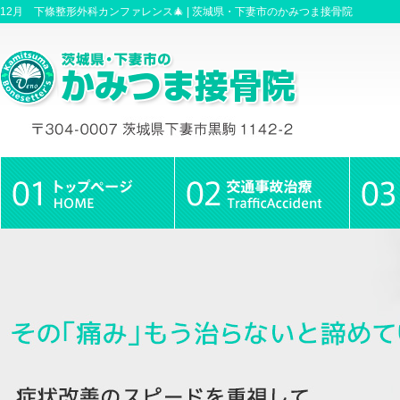
12月 下條整形外科カンファレンス🎄 |
茨城県・下妻市のかみつま接骨院